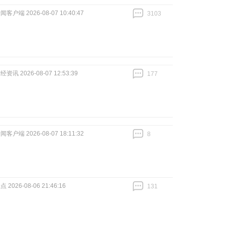
客户端 2026-08-07 10:40:47
3103
跟贴
3103
资讯 2026-08-07 12:53:39
177
跟贴
177
客户端 2026-08-07 18:11:32
8
跟贴
8
2026-08-06 21:46:16
131
跟贴
131