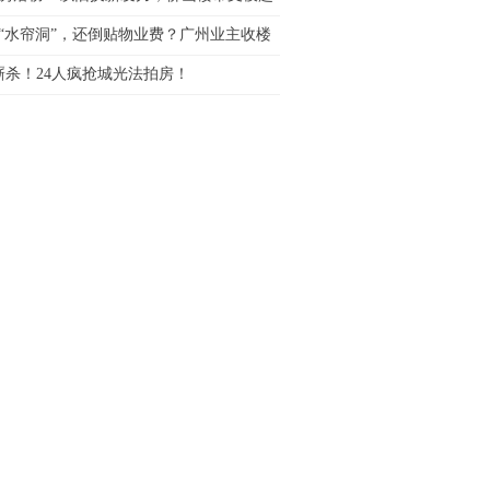
生:139****7316
“水帘洞”，还倒贴物业费？广州业主收楼
生:137****6367
轮厮杀！24人疯抢城光法拍房！
生:138****7263
士:182****8478
生:136****3612