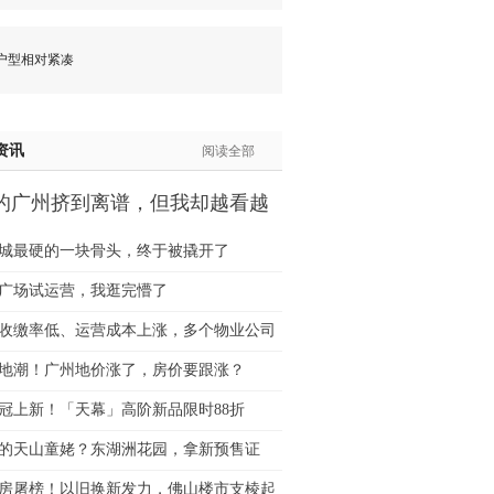
生:136****3612
生:150****0731
型相对紧凑
生:138****8083
士:186****7681
生:159****3332
资讯
阅读全部
生:134****5158
生:159****7226
的广州挤到离谱，但我却越看越
生:138****8967
骄傲
士:136****3668
城最硬的一块骨头，终于被撬开了
生:136****9618
广场试运营，我逛完懵了
士:135****3735
士:138****0324
收缴率低、运营成本上涨，多个物业公司
生:139****9780
地潮！广州地价涨了，房价要跟涨？
士:158****2390
士:138****2322
冠上新！「天幕」高阶新品限时88折
士:183****9105
的天山童姥？东湖洲花园，拿新预售证
生:139****8548
房屠榜！以旧换新发力，佛山楼市支棱起
姐:139****6438