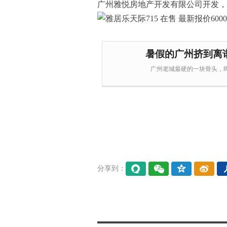
广州雅悦房地产开发有限公司开发，
暑假的广州挤到离
广州老城最硬的一块骨头，
分享到：
易信
微信
QQ空
微博
间