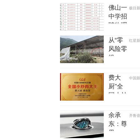
佛山一
极目新闻 
中学招
聘物理
教师，
从“零
红星新闻 
笔试前
风险零
13名均
投
遭淘
入”到
汰？教
负债百
育局：
费大
中国新闻
万：一
已叫停
厨"全
个养牛
招聘，
国小炒
项目崩
成立调
肉大
盘后，
查组全
王"称
余承
齐鲁壹点 
谁该为
面核查
号被指
东：尊
农户的
凭视频
界
贷款买
评出 官