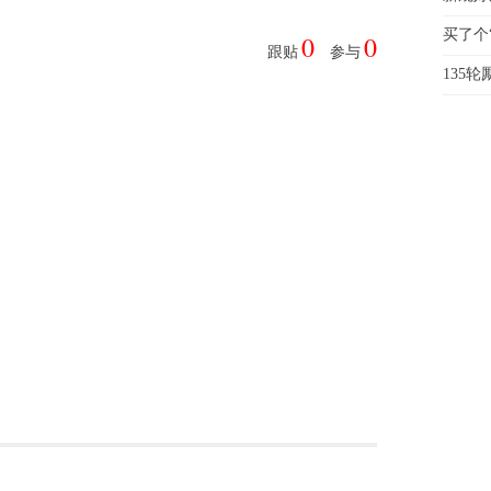
钱先
来了
买了个
0
0
姚先
跟贴
参与
好心
135
黄先
于女
黄先