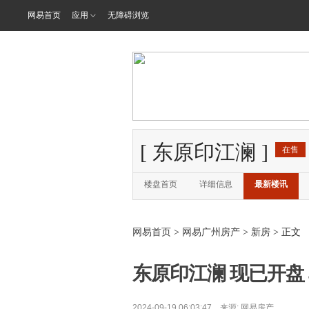
网易首页
应用
无障碍浏览
[
东原印江澜
]
在售
楼盘首页
详细信息
最新楼讯
网易首页
>
网易广州房产
>
新房
> 正文
东原印江澜 现已开盘 单
2024-09-19 06:03:47 来源:
网易房产