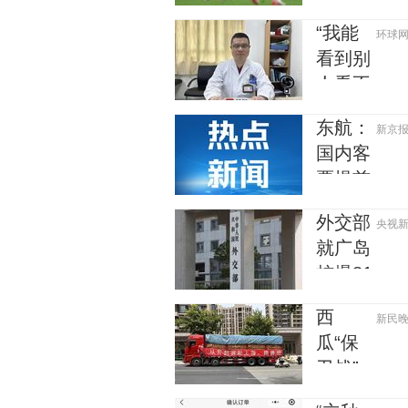
予以印
足2:1
念全线
发
“我能
环球网资
逆转勒
走强
看到别
沃库森
人看不
U17队
到的东
东航：
新京报 2
西……”一
国内客
男子中
票提前
午吃见
14天免
手青没
外交部
央视新闻
费退改
事，晚
就广岛
上再吃
核爆81
却出现
周年答
幻觉被
西
新民晚报 
记者问
紧急送
瓜“保
医！
卫战”