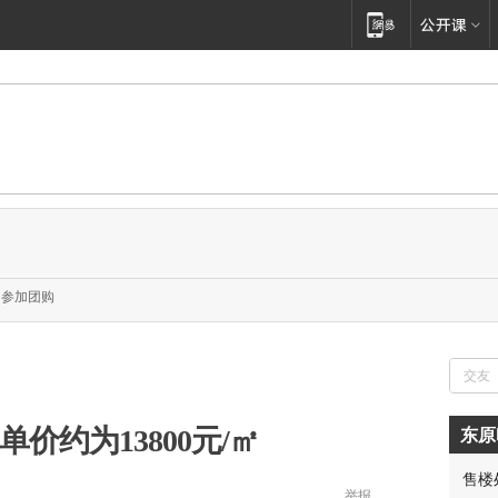
参加团购
价约为13800元/㎡
东原
售楼
胡先
举报