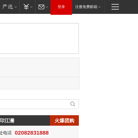
登录
注册免费邮箱
印江澜
火爆团购
02082831888
处电话
生:150****0731