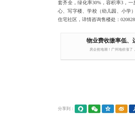
套齐全，绿化率30%，容积率3，一
心、写字楼、学校（幼儿园、小学
住宅社区，详情咨询售楼处：0208283
物业费收缴率低、
房企抢地潮！广州地价涨了
分享到：
易信
微信
QQ空
微博
间