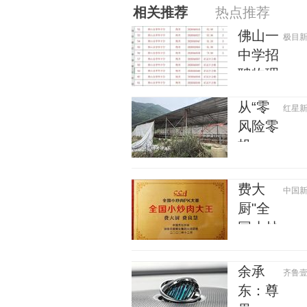
相关推荐
热点推荐
佛山一
极目新闻 
中学招
聘物理
教师，
从“零
红星新闻 
笔试前
风险零
13名均
投
遭淘
入”到
汰？教
负债百
育局：
费大
中国新闻
万：一
已叫停
厨"全
个养牛
招聘，
国小炒
项目崩
成立调
肉大
盘后，
查组全
王"称
余承
齐鲁壹点 
谁该为
面核查
号被指
东：尊
农户的
凭视频