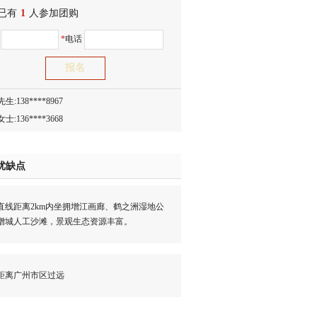
已有
生:138****8083
1
人参加团购
士:186****7681
名
*
电话
生:159****3332
生:134****5158
生:159****7226
生:138****8967
士:136****3668
生:136****9618
士:135****3735
优缺点
士:138****0324
生:139****9780
距离2km内坐拥增江画廊、鹤之洲湿地公
士:158****2390
增城人工沙滩，景观生态资源丰富。
士:138****2322
士:183****9105
生:139****8548
离广州市区过远
姐:139****6438
生:139****7316
生:137****6367