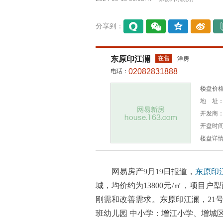
分享到：
易信
微信
QQ空
微博
间
东原印江澜
在售
洋房
02082831888
电话：
楼盘价格：
地 址：
开发商
开盘时间：
楼盘详
网易房产9月19日报道，
东原印
城，均价约为13800元/㎡，项目户型面
刚需和改善需求。东原印江澜，21号
班幼儿园 中小学：增江小学、增城