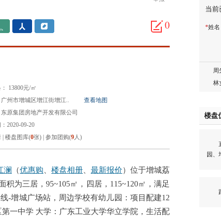
当前
邓先
蒋女
0
*
姓
陈先
杨先
章先
周先
林女
 13800元/㎡
郑先
广州市增城区增江街增江..
查看地图
谢女
：东原集团房地产开发有限公司
楼盘
魏女
2020-09-20
吴先
情
|
楼盘图库(
0
张)
|
参加团购(
9
人)
直线
韩女
园、
蔡女
魏女
江澜
（
优惠购
、
楼盘相册
、
最新报价
）位于增城荔
赵先
积为三居，95~105㎡，四居，115~120㎡，满足
距
吴小
线-增城广场站，周边学校有幼儿园：项目配建12
钱先
区第一中学 大学：广东工业大学华立学院，生活配
姚先