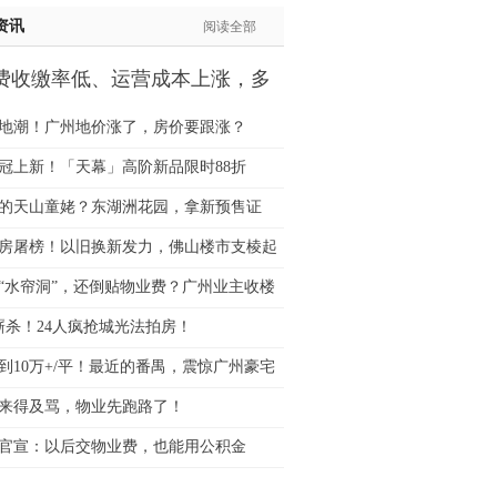
生:138****7263
资讯
阅读全部
士:182****8478
费收缴率低、运营成本上涨，多
生:136****3612
业公
生:150****0731
地潮！广州地价涨了，房价要跟涨？
生:138****8083
士:186****7681
冠上新！「天幕」高阶新品限时88折
生:159****3332
的天山童姥？东湖洲花园，拿新预售证
生:134****5158
生:159****7226
房屠榜！以旧换新发力，佛山楼市支棱起
生:138****8967
“水帘洞”，还倒贴物业费？广州业主收楼
士:136****3668
轮厮杀！24人疯抢城光法拍房！
生:136****9618
士:135****3735
到10万+/平！最近的番禺，震惊广州豪宅
士:138****0324
来得及骂，物业先跑路了！
生:139****9780
士:158****2390
官宣：以后交物业费，也能用公积金
士:138****2322
士:183****9105