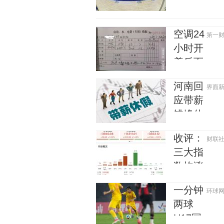
了，哪
知道父
些人会
母的不
被“拦
易”，
空调24
第一财经
住”？
称自己
小时开
买衣服
着反而
80%都
更省
河南回
界面新闻 
在淘宝
电？电
应带薪
力部门
错峰休
回应
假通知
收评：
财联社 2
引争
三大指
议：程
数均涨
序审签
超1%
不规
一分钟
环球网资
创新
范，待
两球
药、
修改后
U17国
CRO概