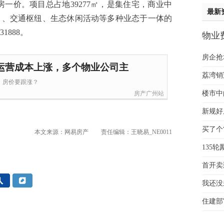
房一价。项目总占地39277㎡，是集住宅，商业中
黄先
最新
）、交通枢纽、生态休闲活动等多种业态于一体的
于女
1888。
物业
黄先
个物
胡先
房企抢
邓先
运营成本上涨，多个物业公司主
蒋女
荔湾销
，房价要跟涨？
陈先
楼市中
房产广州站
杨先
了！
章先
新规好
周先
来了
买了个
本文来源：网易房产
责任编辑：王晓易_NE0011
林女
好心
135
郑先
谢女
首开卖
魏女
圈
我还没
吴先
韩女
住建部
蔡女
魏女