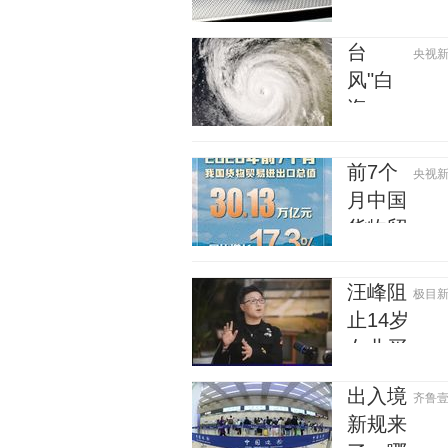
界
贷款买
评出 官
V800、
单丨红
方回应
台
央视新闻
V680新
星调查
风"白
车24小
海
时大定
豚"中
突破
心附近
3500台
前7个
央视新闻
最大风
月中国
力已达
货物贸
15级
易进出
最新研
口超30
汪峰阻
极目新闻 
判
万亿元
止14岁
女儿买
大
出入境
齐鲁壹点 
牌，“孩
新规来
子应该