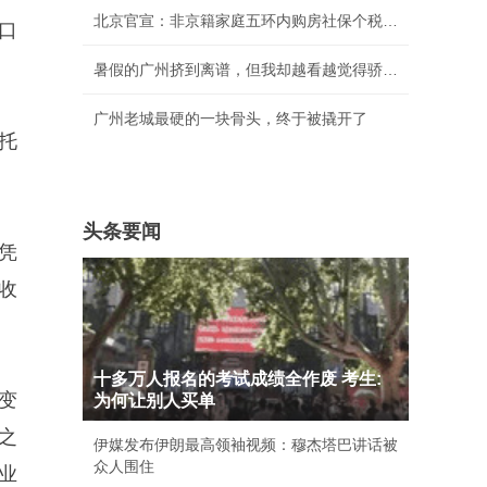
北京官宣：非京籍家庭五环内购房社保个税缴纳年
口
暑假的广州挤到离谱，但我却越看越觉得骄傲！
广州老城最硬的一块骨头，终于被撬开了
托
头条要闻
凭
收
十多万人报名的考试成绩全作废 考生:
变
为何让别人买单
之
伊媒发布伊朗最高领袖视频：穆杰塔巴讲话被
众人围住
业