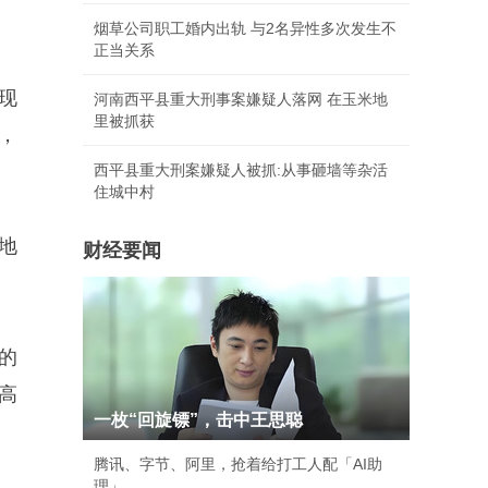
烟草公司职工婚内出轨 与2名异性多次发生不
正当关系
现
河南西平县重大刑事案嫌疑人落网 在玉米地
里被抓获
，
西平县重大刑案嫌疑人被抓:从事砸墙等杂活
住城中村
地
财经要闻
的
提高
一枚“回旋镖”，击中王思聪
腾讯、字节、阿里，抢着给打工人配「AI助
理」