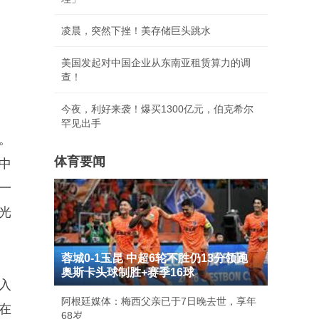
凌晨，突然下挫！美存储巨头跳水
美国发起对中国企业从东南亚租赁算力的调
查！
今夜，利好来袭！爆买1300亿元，伯克希尔
罕见出手
。
体育要闻
中
一
光
蓉城0-1玉昆 中超6轮不胜仍13分领跑
奥斯卡头球制胜+赛季16球
入
阿根廷媒体：梅西父亲已于7日晚去世，享年
在
68岁