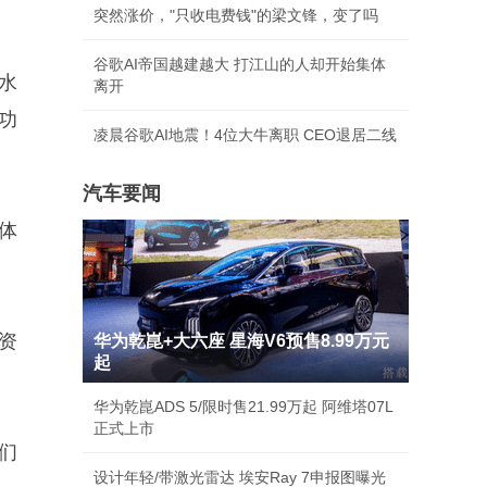
突然涨价，"只收电费钱"的梁文锋，变了吗
谷歌AI帝国越建越大 打江山的人却开始集体
水
离开
功
凌晨谷歌AI地震！4位大牛离职 CEO退居二线
汽车要闻
体
资
华为乾崑+大六座 星海V6预售8.99万元
起
。
华为乾崑ADS 5/限时售21.99万起 阿维塔07L
正式上市
们
设计年轻/带激光雷达 埃安Ray 7申报图曝光