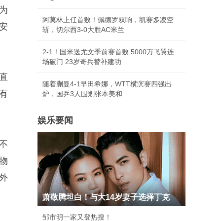
为
阿莫林上任首败！佩德罗双响，凯赛多凌空
安
斩，切尔西3-0大胜AC米兰
2-1！国米送尤文季前赛首败 5000万飞翼连
场破门 23岁奇兵替补建功
直
随着蒯曼4-1早田希娜，WTT横滨赛四强出
有
炉，国乒3人围剿张本美和
娱乐要闻
不
物
外
萧敬腾坦白！与大14岁妻子选择丁克
邹市明一家又登热搜！