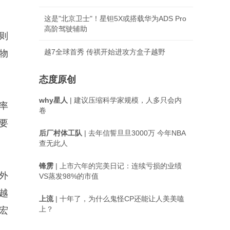
这是"北京卫士"！星钽5X或搭载华为ADS Pro
高阶驾驶辅助
则
越7全球首秀 传祺开始进攻方盒子越野
物
态度原创
why星人
| 建议压缩科学家规模，人多只会内
率
卷
要
后厂村体工队
| 去年信誓旦旦3000万 今年NBA
查无此人
锋雳
| 上市六年的完美日记：连续亏损的业绩
外
VS蒸发98%的市值
越
上流
| 十年了，为什么鬼怪CP还能让人美美嗑
上？
宏