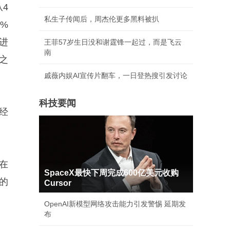
4
私生子传闻后，周杰伦更多黑料被扒
%
年进
王菲57岁生日没和谢霆锋一起过，而是飞云
南
之
戚薇内娱AI宣传片翻车，一日登热搜引发讨论
科技要闻
经
在
SpaceX最快下周完成600亿美元收购
的
Cursor
OpenAI新模型网络攻击能力引发警惕 延期发
布