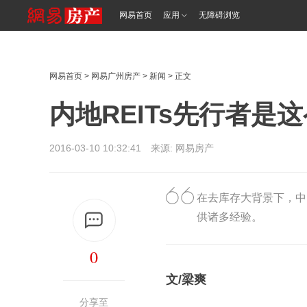
网易首页
应用
无障碍浏览
网易首页
>
网易广州房产
>
新闻
> 正文
内地REITs先行者
2016-03-10 10:32:41 来源: 网易房产
在去库存大背景下，中
供诸多经验。
0
文/梁爽
分享至