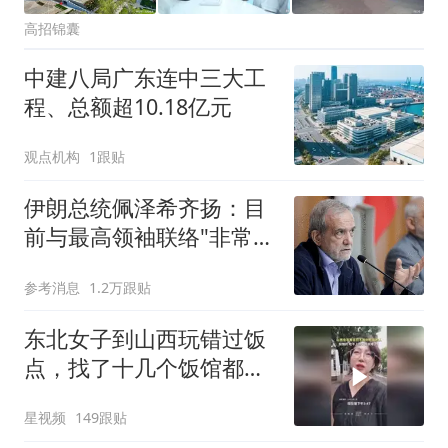
高招锦囊
中建八局广东连中三大工
程、总额超10.18亿元
观点机构
1跟贴
伊朗总统佩泽希齐扬：目
前与最高领袖联络"非常困
难"
参考消息
1.2万跟贴
东北女子到山西玩错过饭
点，找了十几个饭馆都没
开门：午休到几点
星视频
149跟贴