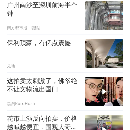
广州南沙至深圳前海半个
钟
南方都市报
1跟贴
保利顶豪，有亿点震撼
见地
这拍卖太刺激了，佛爷绝
不让文物流出国门
黒溯KuroHush
花市上演反向拍卖，价格
越喊越便宜，围观大哥忍