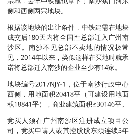
宗地，去年中铁建也拿下了南沙蕉门河东
女子利用漏洞0元薅走3000多件家电
侧和西侧两宗地块。
首次证实！“胶球”存在
村民谈“梅姨”：叫的其实是“媒姨”
根据该地块的出让条件，中铁建需在地块
关之琳否认与27岁模特的恋情
成交后180天内将全国性总部迁入广州南
奋进开新局 实干挑大梁
沙区。南沙不见总部不卖地的情况极常
见，2014年以来，类似这样在买地时就承
诺将总部迁入南沙的企业至少有14家。
地块编号2017NJY-1，位于南沙行政中心
西侧，用地面积20418平（可建设用地面
积18841平），商业建筑面积≤30146平。
竞买人须在广州南沙区注册成立项目公
司，竞买申请人或其控股股东须连续5年