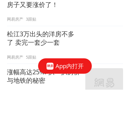
房子又要涨价了！
网易房产
3跟贴
松江3万出头的洋房不多
了 卖完一套少一套
网易房产
5跟贴
App内打开
涨幅高达25%! 扒一扒房价
与地铁的秘密
网易房产
320跟贴
外环轨交房受热捧 近期热
销盘3.1万/平起