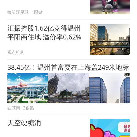
不住下手了！
搞笑汪星球
1跟贴
汇振控股1.62亿竞得温州
平阳商住地 溢价率0.62%
观点机构
38.45亿！温州首富要在上海盖249米地标
在苍南
3跟贴
天空硬糖消