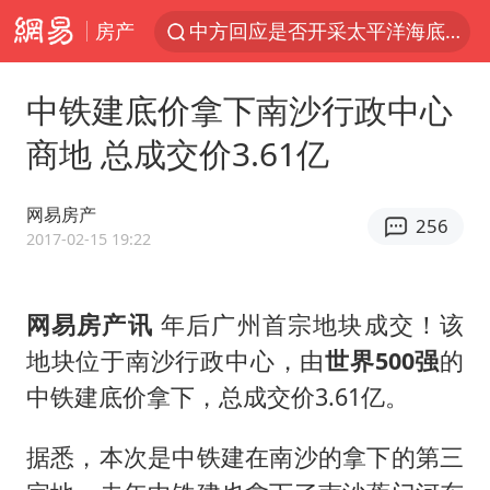
房产
中方回应是否开采太平洋海底稀土资源
昆明石林火把节
中铁建底价拿下南沙行政中心
外交部发言人就广岛核爆81周年等答记者问
商地 总成交价3.61亿
我国编制完成新版全月地质图
胡塞武装袭扰红海航运行动升级
网易房产
256
郑国霖回应去景区上班被保安拦下
2017-02-15 19:22
80后女柜员逆袭成4200亿银行副行长
网易房产讯
年后广州首宗地块成交！该
感觉全东北都在等7号
地块位于南沙行政中心，由
世界500强
的
扎哈罗娃批广岛市长不提美国原子弹
中铁建底价拿下，总成交价3.61亿。
泰国一女公务员妆容引争议 本人回应
多地要求领导干部带头休假
据悉，本次是中铁建在南沙的拿下的第三