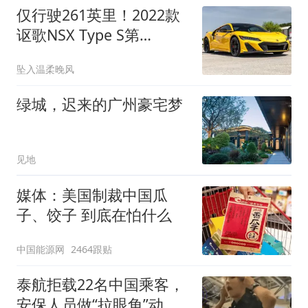
仅行驶261英里！2022款
讴歌NSX Type S第
107/350辆拍卖
坠入温柔晚风
绿城，迟来的广州豪宅梦
见地
媒体：美国制裁中国瓜
子、饺子 到底在怕什么
中国能源网
2464跟贴
泰航拒载22名中国乘客，
安保人员做“拉眼角”动