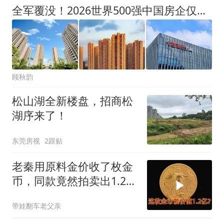
全军覆没！2026世界500强中国房企仅存“独苗”，一个时代结束了
顾秋韵
松山湖全新楼盘，招商松
湖序来了！
东莞房视
2跟贴
老秦用原料金价收了枚金
币，同款竟然拍卖出1.2
亿，这下发财了
带娃翻车老父亲