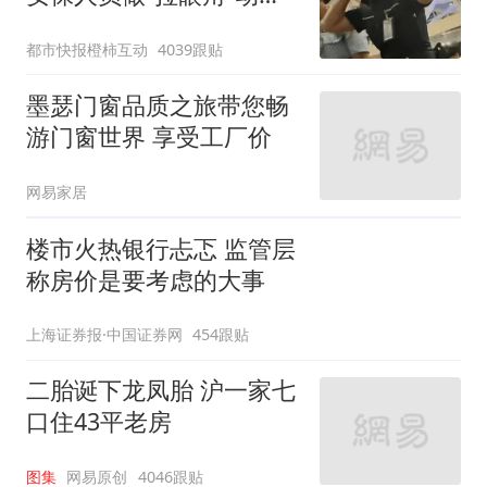
作，泰国机场最新回应：
都市快报橙柿互动
4039跟贴
拒绝登机决定由航司作
出；亲历者：曾承诺免费
墨瑟门窗品质之旅带您畅
改签但没兑现
游门窗世界 享受工厂价
网易家居
楼市火热银行忐忑 监管层
称房价是要考虑的大事
上海证券报·中国证券网
454跟贴
二胎诞下龙凤胎 沪一家七
口住43平老房
图集
网易原创
4046跟贴