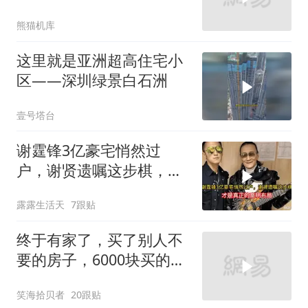
一字排开
熊猫机库
这里就是亚洲超高住宅小
区——深圳绿景白石洲
壹号塔台
谢霆锋3亿豪宅悄然过
户，谢贤遗嘱这步棋，才
是真正的高明布局
露露生活天
7跟贴
终于有家了，买了别人不
要的房子，6000块买的还
送二亩地！
笑海拾贝者
20跟贴