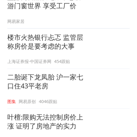
游门窗世界 享受工厂价
网易家居
楼市火热银行忐忑 监管层
称房价是要考虑的大事
上海证券报·中国证券网
454跟贴
二胎诞下龙凤胎 沪一家七
口住43平老房
图集
网易原创
4046跟贴
叶檀:限购无法控制房价上
涨 证明了房地产的实力