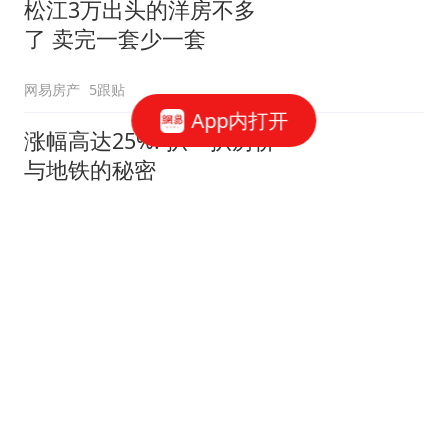
松江3万出头的洋房不多
了 卖完一套少一套
网易房产
5跟贴
App内打开
涨幅高达25%! 扒一扒房价
与地铁的秘密
网易房产
320跟贴
外环轨交房受热捧 近期热
销盘3.1万/平起
网易房产
10跟贴
起早贪黑卖力工作！这儿
不限购可先立足