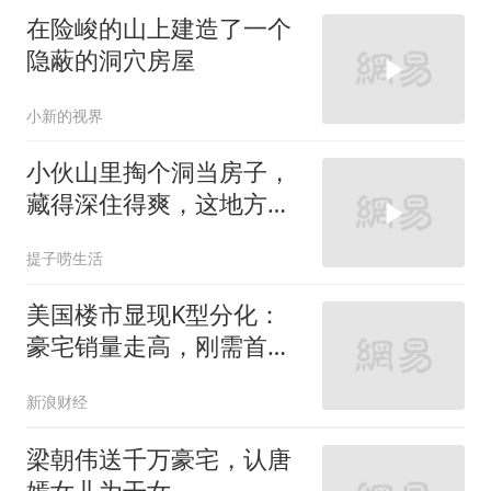
在险峻的山上建造了一个
隐蔽的洞穴房屋
小新的视界
小伙山里掏个洞当房子，
藏得深住得爽，这地方真
巴适
提子唠生活
美国楼市显现K型分化：
豪宅销量走高，刚需首置
购房者举步维艰
新浪财经
梁朝伟送千万豪宅，认唐
嫣女儿为干女