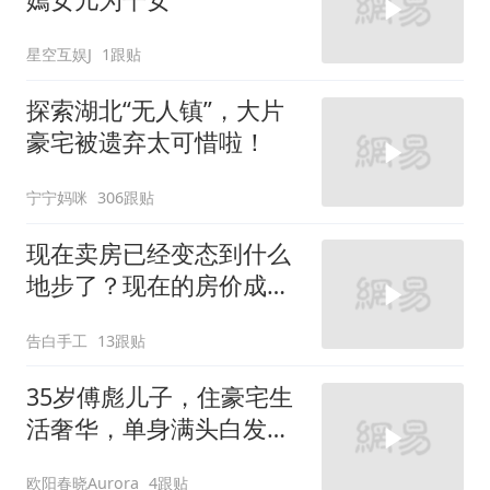
星空互娱J
1跟贴
探索湖北“无人镇”，大片
豪宅被遗弃太可惜啦！
宁宁妈咪
306跟贴
现在卖房已经变态到什么
地步了？现在的房价成笑
话了
告白手工
13跟贴
35岁傅彪儿子，住豪宅生
活奢华，单身满头白发，
走上了“不归路
欧阳春晓Aurora
4跟贴