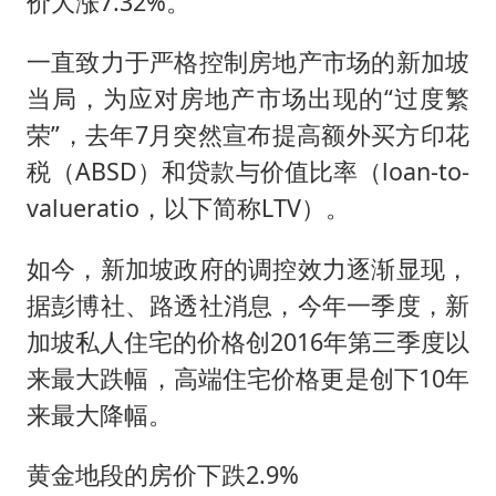
价大涨7.32%。
“新疆阿勒泰八月能滑雪”不实
我国外贸延续良好增长态势
一直致力于严格控制房地产市场的新加坡
国防部：中国军队坚决反制任何闹海挑衅图谋
当局，为应对房地产市场出现的“过度繁
今日立秋你咬秋了吗
荣”，去年7月突然宣布提高额外买方印花
税（ABSD）和贷款与价值比率（loan-to-
女儿为争财产堵门阻挠父亲出殡
valueratio，以下简称LTV）。
欧阳娜娜窦靖童好搭
建筑工人不慎坠落身体被3根钢筋刺穿
如今，新加坡政府的调控效力逐渐显现，
夯实基础开新局
据彭博社、路透社消息，今年一季度，新
加坡私人住宅的价格创2016年第三季度以
来最大跌幅，高端住宅价格更是创下10年
来最大降幅。
黄金地段的房价下跌2.9%