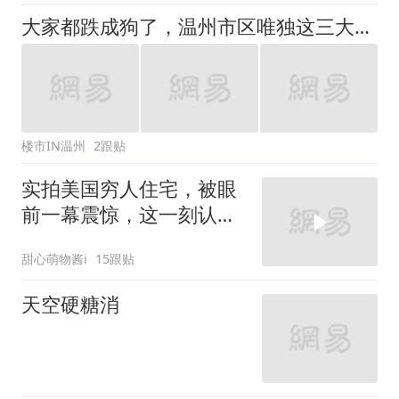
大家都跌成狗了，温州市区唯独这三大豪宅房价“稳如泰山”！
楼市IN温州
2跟贴
实拍美国穷人住宅，被眼
前一幕震惊，这一刻认识
到差距
甜心萌物酱i
15跟贴
天空硬糖消