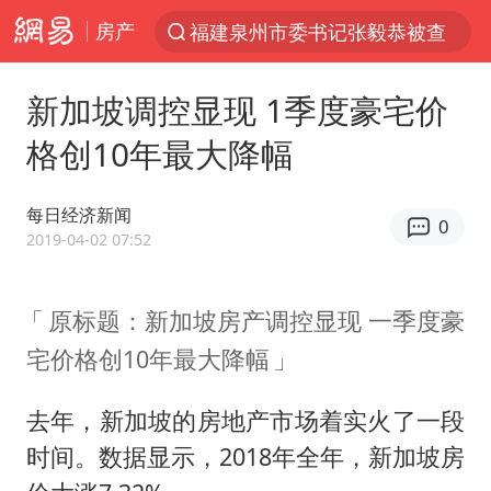
房产
福建泉州市委书记张毅恭被查
“电影+”如何激发千亿级消费新活力？
新加坡调控显现 1季度豪宅价
U17国足点球大战淘汰河床晋级决赛
格创10年最大降幅
中巨芯：上半年归母净利润1405.77万元
国乒男单横滨冠军赛全军覆没
每日经济新闻
0
东航：国内客票提前14天免费退改
2019-04-02 07:52
四川宜宾高县4.9级地震致1死
原标题：新加坡房产调控显现 一季度豪
日本试射“战斧”导弹，国防部回应
宅价格创10年最大降幅
百花奖开幕式 刘浩存独舞
台风白海豚中心风力增强
去年，新加坡的房地产市场着实火了一段
广东雷州通报特教老师招聘违规事件
时间。数据显示，2018年全年，新加坡房