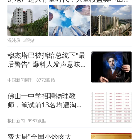
混沌录
3跟贴
穆杰塔巴被指给总统下"最
后警告" 爆料人发声意味
深长
中国新闻周刊
8773跟贴
佛山一中学招聘物理教
师，笔试前13名均遭淘
汰？教育局：已叫停招
极目新闻
9937跟贴
聘，成立调查组全面核查
费大厨"全国小炒肉大