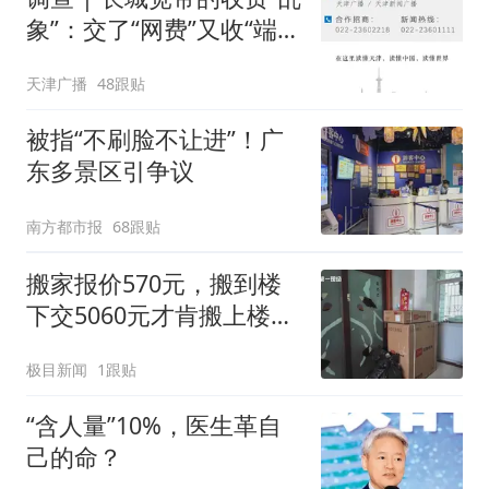
象”：交了“网费”又收“端口
费”，退费没着落，使用期
天津广播
48跟贴
可延长到2037年
被指“不刷脸不让进”！广
东多景区引争议
南方都市报
68跟贴
搬家报价570元，搬到楼
下交5060元才肯搬上楼！
女子傻眼了
极目新闻
1跟贴
“含人量”10%，医生革自
己的命？