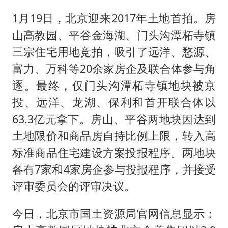
店主称换“青海拉面”招牌后生意更好
1月19日，北京迎来2017年土地首拍。房
李斌称蔚来新车将搭载120度三元电池
山高教园、平谷金海湖、门头沟潭柘寺镇
多所高校取消艺考
三宗住宅用地竞拍，吸引了远洋、愗源、
22岁女生独闯南太行失联12天
富力、万科等20余家房企及联合体参与角
上半年国内居民出游人次34.63亿
逐。最终，仅门头沟潭柘寺镇地块被京
薛之谦杭州站演唱会取消
投、远洋、龙湖、保利和首开联合体以
习近平心系体育强国建设
63.3亿元拿下。房山、平谷两地块因达到
土地限价和商品房自持比例上限，转入高
标准商品住宅建设方案投报程序。两地块
各有7家和4家房企参与投报程序，并接受
评审委员会的评审决议。
今日，北京市国土资源局官网信息显示：