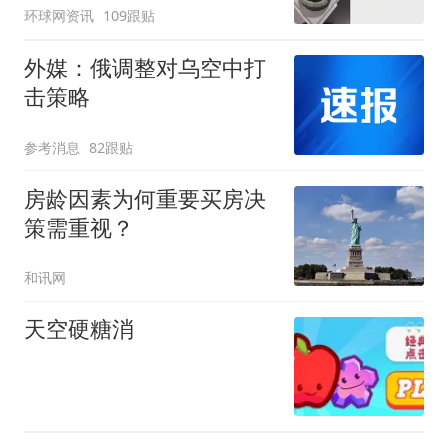
环球网资讯
109跟贴
外媒：俄调整对乌空中打
击策略
参考消息
82跟贴
房龄因素为何重要买房决
策需重视？
和讯网
天空硬糖消