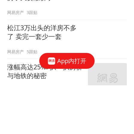
网易房产
3跟贴
松江3万出头的洋房不多
了 卖完一套少一套
网易房产
5跟贴
App内打开
涨幅高达25%! 扒一扒房价
与地铁的秘密
网易房产
320跟贴
外环轨交房受热捧 近期热
销盘3.1万/平起
网易房产
10跟贴