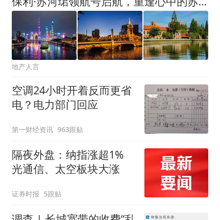
保利·苏河珺领航号启航，重逢心中的苏州河
地产人言
空调24小时开着反而更省
电？电力部门回应
第一财经资讯
963跟贴
隔夜外盘：纳指涨超1%
光通信、太空板块大涨
证券时报
5跟贴
调查 | 长城宽带的收费“乱