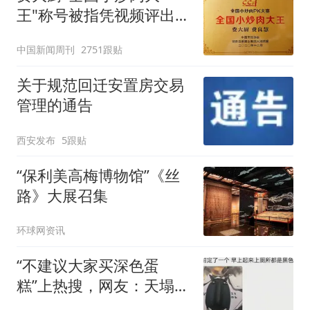
王"称号被指凭视频评出
官方回应
中国新闻周刊
2751跟贴
关于规范回迁安置房交易
管理的通告
西安发布
5跟贴
“保利美高梅博物馆”《丝
路》大展召集
环球网资讯
“不建议大家买深色蛋
糕”上热搜，网友：天塌
了！