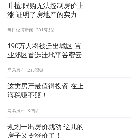
叶檀:限购无法控制房价上
涨 证明了房地产的实力
每日经济新闻
3016跟贴
190万人将被迁出城区 置
业郊区首选洼地平谷密云
网易房产
245跟贴
这类房产最值得投资 在上
海稳赚不赔！
网易房产
3跟贴
规划一出房价就动 这儿的
房子又要涨价了！