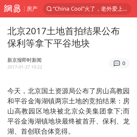
房产
“China Cool”火了，老外爱上中国避暑游
四川宜宾3.4级地震
北京2017土地首拍结果公布
新疆阿克苏地震
保利等拿下平谷地块
香港宏福苑火灾或由烟头引起
浙江台州《告全体市民书》
新京报即时新闻
0
中国父女泰国骑摩托车坠崖1死1伤
2017-01-27 10:22
伊斯兰版北约来了吗
今天，北京国土资源局公布了房山高教园
网约车司机充电时猝死保险拒赔
和平谷金海湖镇两宗土地的竞拍结果：房
周末打虎 宋致远被查
山高教园区地块被北京众美集团拿下;而
泰国初中生饮弹自尽前开了26枪
平谷金海湖镇地块最终被首开、保利、龙
陕西柞水泥石流已致2死 仍有1人失联
湖、首创联合体竞得。