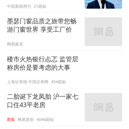
中国新闻周刊
21跟贴
墨瑟门窗品质之旅带您畅
游门窗世界 享受工厂价
网易家居
楼市火热银行忐忑 监管层
称房价是要考虑的大事
上海证券报·中国证券网
454跟贴
二胎诞下龙凤胎 沪一家七
口住43平老房
图集
网易原创
4046跟贴