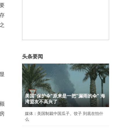
要
存
之
头条要闻
显
美国"保护伞"原来是一把"漏雨的伞" 海
湾盟友不高兴了
额
房
媒体：美国制裁中国瓜子、饺子 到底在怕什
么