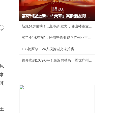
荔湾销冠上新！「天幕」高阶新品限时88折
新规好房屠榜！以旧换新发力，佛山楼市支棱起来
买了个“水帘洞”，还倒贴物业费？广州业主收楼
135轮厮杀！24人疯抢城光法拍房！
首开卖到10万+/平！最近的番禺，震惊广州豪宅圈
原
拿
其
土