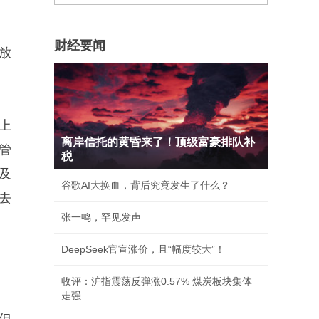
财经要闻
放
上
离岸信托的黄昏来了！顶级富豪排队补
管
税
及
谷歌AI大换血，背后究竟发生了什么？
去
张一鸣，罕见发声
DeepSeek官宣涨价，且“幅度较大”！
收评：沪指震荡反弹涨0.57% 煤炭板块集体
走强