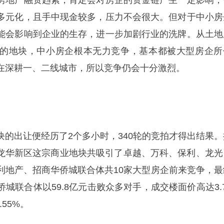
房地产融资趋紧，肯定会对房企的资金链产生一定影响，
多元化，且手中现金较多，压力不会很大。但对于中小房
能会影响到企业的生存，进一步加剧行业的洗牌。从土地
的地块，中小房企根本无力竞争，基本都被大型房企所
在深耕一、二线城市，所以竞争仍会十分激烈。
块的出让便经历了2个多小时，340轮的竞拍才得出结果。
深圳龙华新区这宗商业地块共吸引了卓越、万科、保利、龙光
利地产、招商华侨城联合体共10家大型房企前来竞争，最
城联合体以59.8亿元击败众多对手，成交楼面价高达3.7
55%。