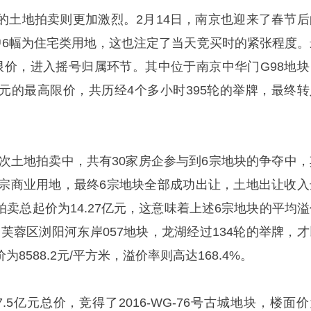
的土地拍卖则更加激烈。2月14日，南京也迎来了春节后
中6幅为住宅类用地，这也注定了当天竞买时的紧张程度。
限价，进入摇号归属环节。其中位于南京中华门G98地块
8亿元的最高限价，共历经4个多小时395轮的举牌，最终转
首次土地拍卖中，共有30家房企参与到6宗地块的争夺中，
3宗商业用地，最终6宗地块全部成功出让，土地出让收入
的拍卖总起价为14.27亿元，这意味着上述6宗地块的平均
其是芙蓉区浏阳河东岸057地块，龙湖经过134轮的举牌，
为8588.2元/平方米，溢价率则高达168.4%。
.5亿元总价，竞得了2016-WG-76号古城地块，楼面