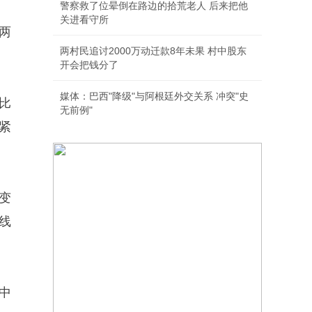
警察救了位晕倒在路边的拾荒老人 后来把他
关进看守所
两
两村民追讨2000万动迁款8年未果 村中股东
开会把钱分了
媒体：巴西"降级"与阿根廷外交关系 冲突"史
同比
无前例"
紧
变
线
中