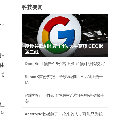
科技要闻
平
凌晨谷歌AI地震！4位大牛离职 CEO退
居二线
拍
DeepSeek预告API价格上涨：“预计涨幅较大”
体
辉联
SpaceX首份财报：营收暴涨92%，AI狂烧千
亿
鸿蒙智行："竹知了"相关投诉均有明确侵权事
实
桂
价率
Anthropic老板急了：挖来的人，可能只为钱