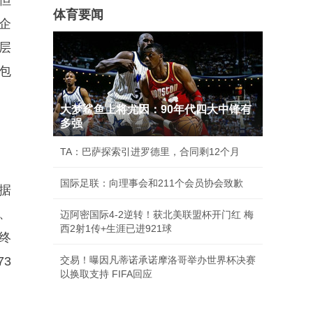
但
体育要闻
企
层
包
大梦鲨鱼上将尤因：90年代四大中锋有
多强
TA：巴萨探索引进罗德里，合同剩12个月
国际足联：向理事会和211个会员协会致歉
据
、
迈阿密国际4-2逆转！获北美联盟杯开门红 梅
西2射1传+生涯已进921球
终
3
交易！曝因凡蒂诺承诺摩洛哥举办世界杯决赛
以换取支持 FIFA回应