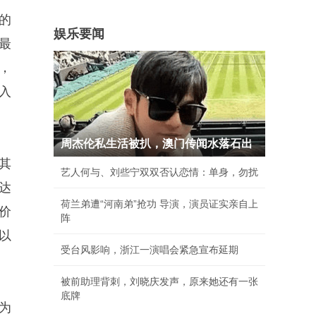
的
娱乐要闻
最
，
入
周杰伦私生活被扒，澳门传闻水落石出
其
艺人何与、刘些宁双双否认恋情：单身，勿扰
达
荷兰弟遭“河南弟”抢功 导演，演员证实亲自上
溢价
阵
才以
受台风影响，浙江一演唱会紧急宣布延期
被前助理背刺，刘晓庆发声，原来她还有一张
底牌
价为