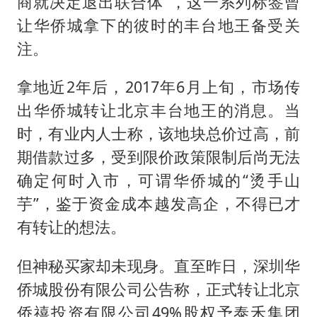
商就决定退出联合体”，这一系列标签曾
上海大部迎大暴雨
让华侨城拿下的彼时的丰台地王备受关
《龙餐馆》 冲奖
注。
蒯曼挺进WTT横滨冠军赛女单四强
以军士兵把枪口对准中国记者
拿地近2年后，2017年6月上旬，市场传
笔试第一被劝弃考涉事副校长被撤职
出华侨城转让北京丰台地王的消息。当
时，有业内人士称，该地块总价过高，前
白海豚5次眼壁置换
期借款过多，受到限价政策限制后尚无法
构建更高水平的全民健身公共服务体系
确定何时入市，可谓华侨城的“烫手山
芋”，鉴于资金成本越发高企，不得已才
有转让的想法。
但神秘买家却未现身。直至昨日，深圳华
侨城股份有限公司公告称，正式转让北京
侨禧投资有限公司49%股权予泰禾集团