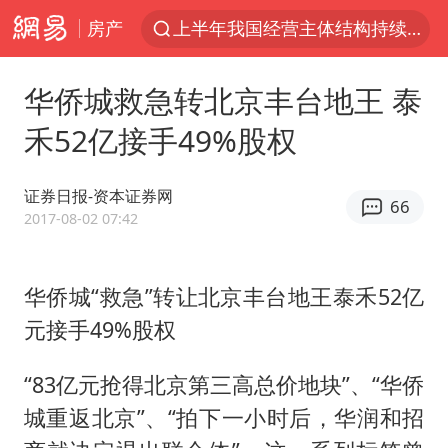
房产
上半年我国经营主体结构持续优化
王传君 《披荆斩棘》
华侨城救急转北京丰台地王 泰
上海：5号线16号线浦江线全线停运
禾52亿接手49%股权
白海豚预计将在浙江苍南到三门一带登陆
今日15时起福州地铁高架区段停运
证券日报-资本证券网
66
国足U17与阿森纳决赛取消 并列冠军
2017-08-02 07:42
王艺迪2-4不敌张本美和止步4强
华侨城“救急”转让北京丰台地王泰禾52亿
上门女婿出轨女邻居多年被判重婚罪
元接手49%股权
2025年小学教师减少13.19万
王艺迪无缘横滨赛决赛
“83亿元抢得北京第三高总价地块”、“华侨
泰国：高度重视中国游客旅游体验
城重返北京”、“拍下一小时后，华润和招