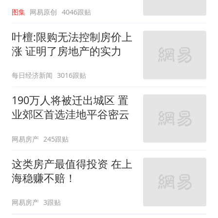
图集
网易原创
4046跟贴
叶檀:限购无法控制房价上
涨 证明了房地产的实力
每日经济新闻
3016跟贴
190万人将被迁出城区 置
业郊区首选洼地平谷密云
网易房产
245跟贴
这类房产最值得投资 在上
海稳赚不赔！
网易房产
3跟贴