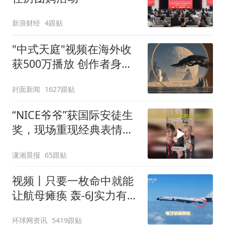
新浪财经
4跟贴
"中式天庭"视频在海外收
获500万播放 创作者身份
披露
封面新闻
1627跟贴
“NICE爷爷”获国际安徒生
奖，现场重现经典表情
包，向中国粉丝问好
潇湘晨报
65跟贴
视频丨只要一枚命中就能
让航母瘫痪 轰-6J实力有多
强？
环球网资讯
5419跟贴