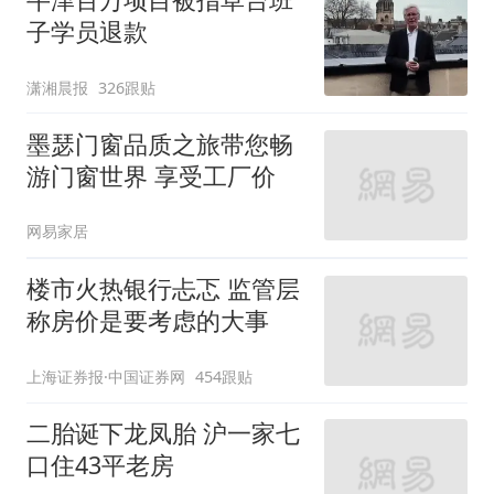
子学员退款
潇湘晨报
326跟贴
墨瑟门窗品质之旅带您畅
游门窗世界 享受工厂价
网易家居
楼市火热银行忐忑 监管层
称房价是要考虑的大事
上海证券报·中国证券网
454跟贴
二胎诞下龙凤胎 沪一家七
口住43平老房