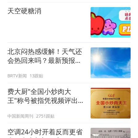
天空硬糖消
北京闷热感缓解！天气还
会热回来吗？最新预报
——
BRTV新闻
13跟贴
费大厨"全国小炒肉大
王"称号被指凭视频评出
官方回应
中国新闻周刊
2751跟贴
空调24小时开着反而更省