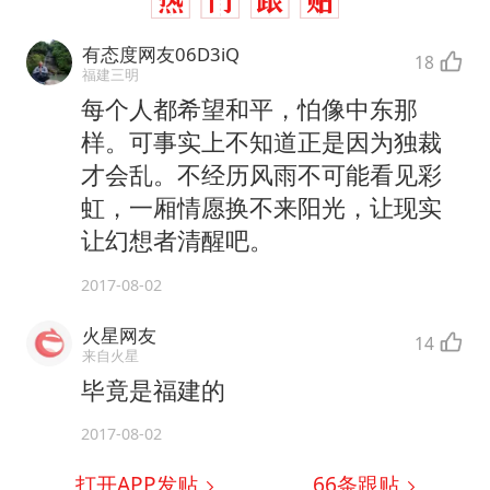
有态度网友06D3iQ
18
福建三明
每个人都希望和平，怕像中东那
样。可事实上不知道正是因为独裁
才会乱。不经历风雨不可能看见彩
虹，一厢情愿换不来阳光，让现实
让幻想者清醒吧。
2017-08-02
火星网友
14
来自火星
毕竟是福建的
2017-08-02
打开APP发贴
66
条跟贴