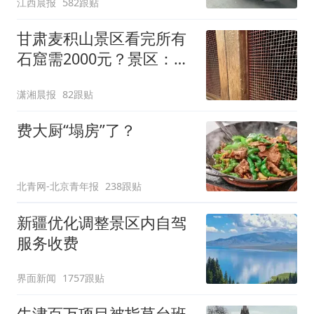
江西晨报
582跟贴
元，官方发布情况通报
甘肃麦积山景区看完所有
石窟需2000元？景区：部
分石窟受特别保护，游客
潇湘晨报
82跟贴
可按需买
费大厨“塌房”了？
北青网-北京青年报
238跟贴
新疆优化调整景区内自驾
服务收费
界面新闻
1757跟贴
牛津百万项目被指草台班