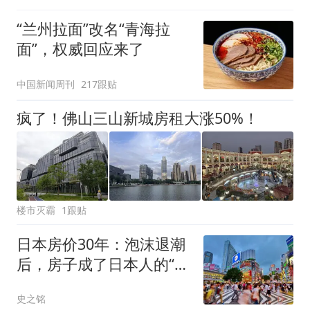
“兰州拉面”改名“青海拉
面”，权威回应来了
中国新闻周刊
217跟贴
疯了！佛山三山新城房租大涨50%！
楼市灭霸
1跟贴
日本房价30年：泡沫退潮
后，房子成了日本人的“集
体心理枷锁”
史之铭