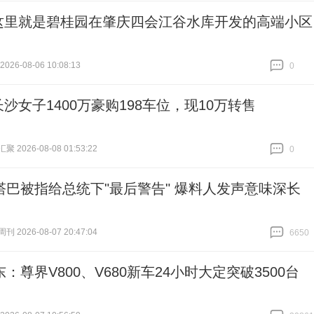
这里就是碧桂园在肇庆四会江谷水库开发的高端小区
26-08-06 10:08:13
0
跟贴
0
长沙女子1400万豪购198车位，现10万转售
 2026-08-08 01:53:22
0
跟贴
0
塔巴被指给总统下"最后警告" 爆料人发声意味深长
 2026-08-07 20:47:04
6650
跟贴
6650
：尊界V800、V680新车24小时大定突破3500台