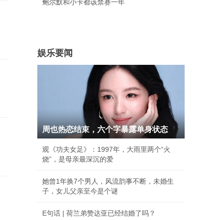
鲍尔默和小卡都该禁赛一年
娱乐要闻
周也热恋结束，六个字暴露单身状态
观《功夫女足》：1997年，大雨里两个“火
烧”，是母亲最深沉的爱
她曾1年换7个男人，风流韵事不断，未婚生
子，女儿父亲至今是个谜
E句话 | 荷兰弟赞达亚已经结婚了吗？