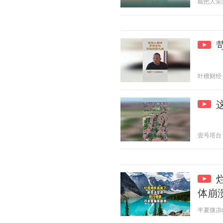
能把人笑没社
叶檀财经 20
壹号塔台 20
体崩
半夏微凉qvq