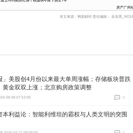
房产广州
本文来源：网易财经 责任编辑： 吴东周_NO18
报」美股创4月份以来最大单周涨幅；存储板块普跌
、黄金双双上涨；北京购房政策调整
6-08-08 07:53:09
0
跟贴
0
资本利益论：智能利维坦的霸权与人类文明的突围
026-04-27 09:09:59