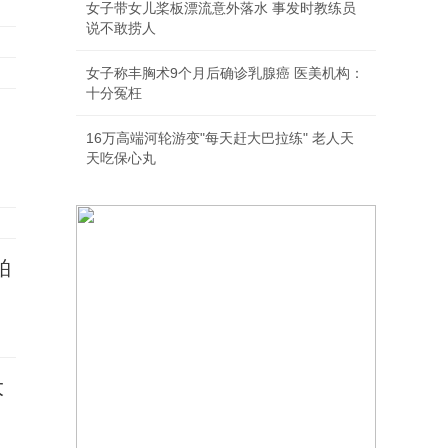
女子带女儿桨板漂流意外落水 事发时教练员
说不敢捞人
女子称丰胸术9个月后确诊乳腺癌 医美机构：
十分冤枉
16万高端河轮游变"每天赶大巴拉练" 老人天
天吃保心丸
柏
大