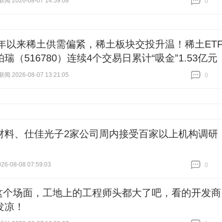
 2026-08-07 14:59:08
0
跟贴
0
26年以来稀土供需偏紧，稀土板块交投升温！稀土ET
瑞（516780）连续4个交易日累计“吸金”1.53亿元
 2026-08-07 13:21:05
0
跟贴
0
材料、仕佳光子2家公司周内接受百家以上机构调研
6-08-08 07:59:03
0
跟贴
0
这个场面，工地上的工程师头都大了吧，看的开发商
发凉！