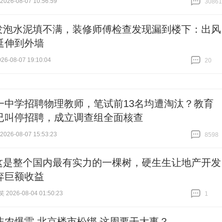
26-08-07 10:56:59
30861
跟贴
30861
发泡水泥填不满，装修师傅检查发现漏到楼下：出风
延伸到外墙
6-08-07 19:10:04
20
跟贴
20
一中学招聘物理教师，笔试前13名均遭淘汰？教育
已叫停招聘，成立调查组全面核查
26-08-07 15:53:23
8598
跟贴
8598
这是整个国内最有实力的一棵树，硬生生让地产开发
弃巨额收益
026-08-04 01:50:23
1
跟贴
1
非农爆雷 北京楼市松绑 这周要干大事？