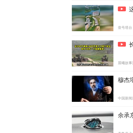
壹号塔台 20
晨曦故事汇聚
穆杰
中国新闻周刊
余承东