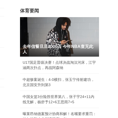
体育要闻
去年信誓旦旦3000万 今年NBA查无此
人
U17国足晋级决赛！点球决战淘汰河床，江宇
涵两次扑点，再战阿森纳
中超惨案诞生：4-0横扫，张玉宁传射建功，
北京国安升到第3
中国女篮3分险胜世界第八，张子宇24+11内
线无解，杨舒予12+6王思雨7+5
曝莱昂纳德案预计协商和解！名嘴要求重罚：