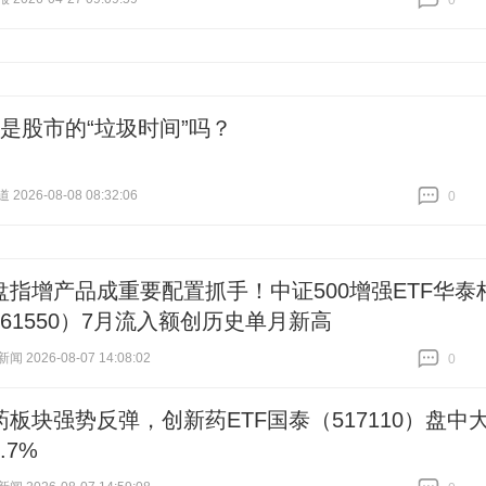
0
跟贴
0
，是股市的“垃圾时间”吗？
026-08-08 08:32:06
0
跟贴
0
盘指增产品成重要配置抓手！中证500增强ETF华泰
61550）7月流入额创历史单月新高
 2026-08-07 14:08:02
0
跟贴
0
药板块强势反弹，创新药ETF国泰（517110）盘中
.7%