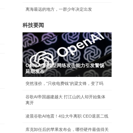
离海最远的地方，一群少年决定出发
科技要闻
OpenAI新模型网络攻击能力引发警惕
延期发布
突然涨价，"只收电费钱"的梁文锋，变了吗
谷歌AI帝国越建越大 打江山的人却开始集体
离开
凌晨谷歌AI地震！4位大牛离职 CEO退居二线
库克卸任后的苹果发布会，哪些硬件最值得关