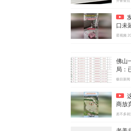
齐鲁壹点 20
口未
星视频 202
佛山
局：
极目新闻 20
商放
差不多就笑 2
老美