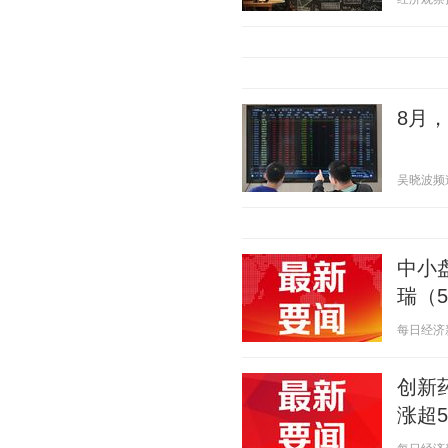
8月
吴晓波频道 2
中小
瑞（5
每日经济新闻
创新
涨超5