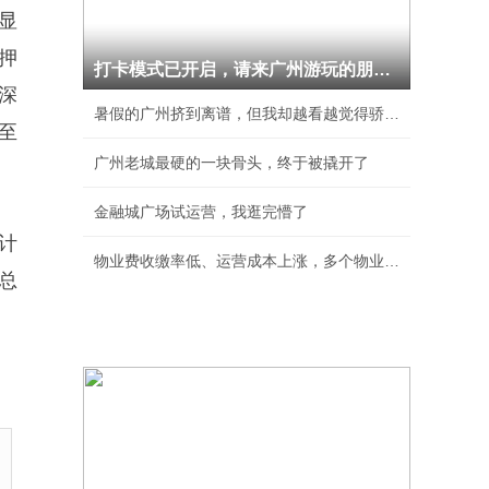
显
质押
打卡模式已开启，请来广州游玩的朋友重点关注第
深
暑假的广州挤到离谱，但我却越看越觉得骄傲！
至
广州老城最硬的一块骨头，终于被撬开了
金融城广场试运营，我逛完懵了
计
物业费收缴率低、运营成本上涨，多个物业公司主
司总