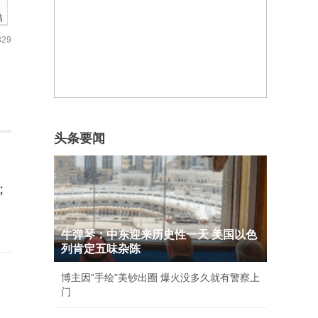
站
29
头条要闻
；
牛弹琴：中东迎来历史性一天 美国以色
列肯定五味杂陈
博主因"手绘"美钞出圈 爆火没多久就有警察上
门