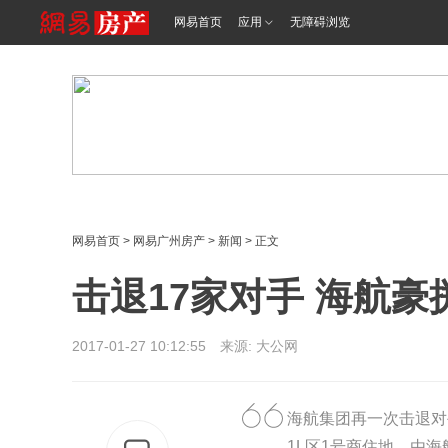
网易首页
应用
无障碍浏览
网易首页
>
网易广州房产
>
新闻
> 正文
击退17家对手 海航豪
2017-01-27 10:12:55 来源: 大公网
海航集团再一次击退对
1L区1号商住地，由海