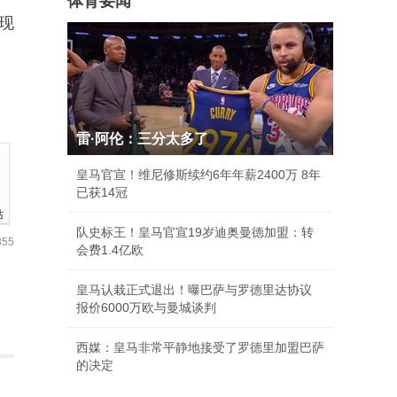
体育要闻
现
雷·阿伦：三分太多了
皇马官宣！维尼修斯续约6年年薪2400万 8年
已获14冠
站
队史标王！皇马官宣19岁迪奥曼德加盟：转
55
会费1.4亿欧
皇马认栽正式退出！曝巴萨与罗德里达协议
报价6000万欧与曼城谈判
西媒：皇马非常平静地接受了罗德里加盟巴萨
的决定