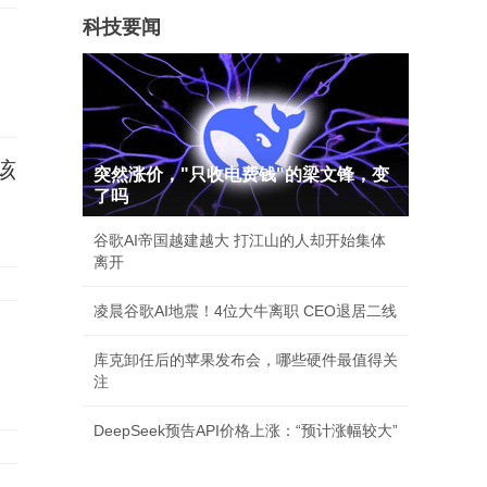
科技要闻
该
突然涨价，"只收电费钱"的梁文锋，变
了吗
谷歌AI帝国越建越大 打江山的人却开始集体
离开
凌晨谷歌AI地震！4位大牛离职 CEO退居二线
库克卸任后的苹果发布会，哪些硬件最值得关
注
DeepSeek预告API价格上涨：“预计涨幅较大”