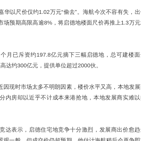
华以尺价仅约1.02万元“偷去”。海航今次不容有失，出
市场预期高限高逾8%，将启德地楼面尺价再推上1.3万元
个月已斥资约197.8亿元摘下三幅启德地，总可建楼面
资高达约300亿元，提供单位超过2000伙。
近因现时市场太多不明朗因素，楼价水平又高，本地发展
分内房却以近乎不计成本来港抢地，本地发展商实难以
竞达表示，启德住宅地竞争十分激烈，发展商出价愈趋
景观一般，但成交价仍超预期，他估计海航稍后会再争即