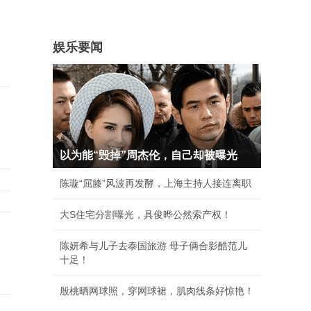
娱乐要闻
以为能“毁掉”周杰伦，自己却被曝光
陈璇“屈膝”风波再发酵，上海主持人接连离职
大S住宅分割曝光，具俊晔公然索产权！
陈妍希与儿子去泰国旅游 母子俩合影酷范儿
十足！
殷桃晒网球照，穿网球裙，肌肉线条好惊艳！