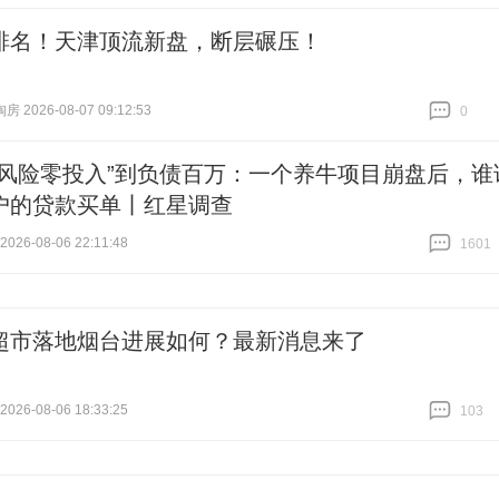
排名！天津顶流新盘，断层碾压！
 2026-08-07 09:12:53
0
跟贴
0
零风险零投入”到负债百万：一个养牛项目崩盘后，谁
户的贷款买单丨红星调查
26-08-06 22:11:48
1601
跟贴
1601
超市落地烟台进展如何？最新消息来了
26-08-06 18:33:25
103
跟贴
103