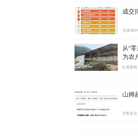
成交
天津365淘房
从“
为农
红星新闻 20
山姆
齐鲁壹点 20