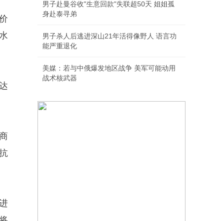
男子赴曼谷收"生意回款"失联超50天 姐姐孤
身赴泰寻弟
价
水
男子杀人后逃进深山21年活得像野人 语言功
能严重退化
美媒：若与中俄爆发地区战争 美军可能动用
战术核武器
达
商
抗
进
将