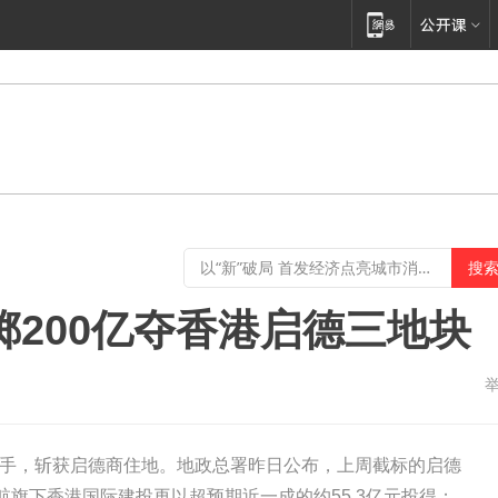
掷200亿夺香港启德三地块
手，斩获启德商住地。地政总署昨日公布，上周截标的启德
航旗下香港国际建投再以超预期近一成的约55.3亿元投得；