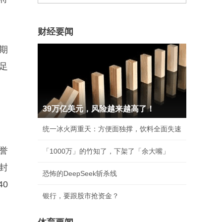
财经要闻
期
足
39万亿美元，风险越来越高了！
统一冰火两重天：方便面独撑，饮料全面失速
誉
「1000万」的竹知了，下架了「余大嘴」
封
恐怖的DeepSeek斩杀线
0
银行，要跟股市抢资金？