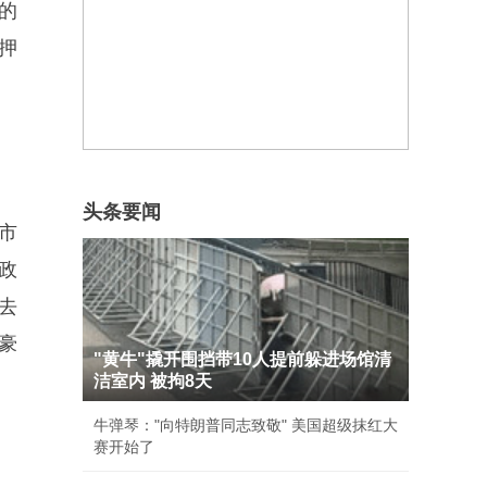
的
抵押
头条要闻
市
政
去
豪
"黄牛"撬开围挡带10人提前躲进场馆清
洁室内 被拘8天
牛弹琴："向特朗普同志致敬" 美国超级抹红大
赛开始了