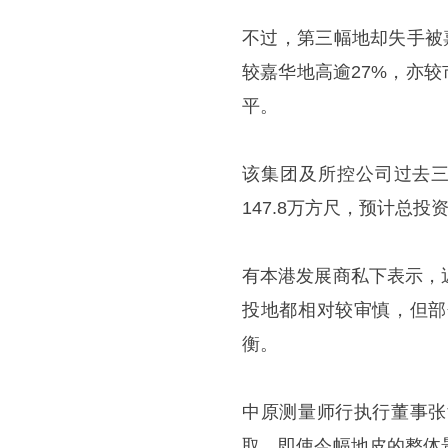
不过，第三幅地却失手被嘉
较嘉华地高逾27%，亦较
平。
该集团及所控公司过去三
147.8万方尺，预计总投
有本港发展商私下表示，
投地都相对较审慎，但部
衡。
中原测量师行执行董事张
取，即使今幅地皮的整体