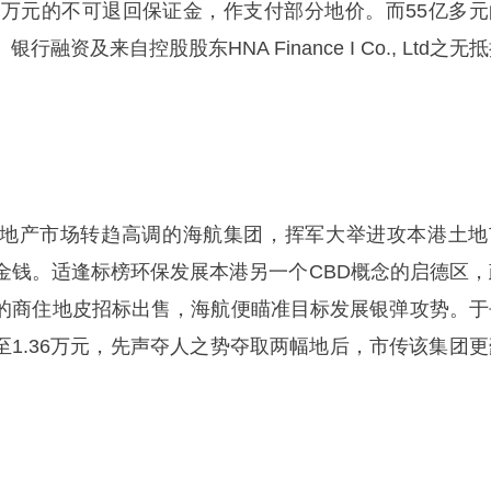
00万元的不可退回保证金，作支付部分地价。而55亿多元
资及来自控股股东HNA Finance I Co., Ltd之无
地产市场转趋高调的海航集团，挥军大举进攻本港土地
金钱。适逢标榜环保发展本港另一个CBD概念的启德区，
的商住地皮招标出售，海航便瞄准目标发展银弹攻势。于
5至1.36万元，先声夺人之势夺取两幅地后，市传该集团更