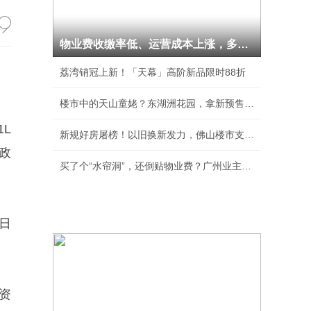
物业费收缴率低、运营成本上涨，多个物业公司主
荔湾销冠上新！「天幕」高阶新品限时88折
楼市中的天山童姥？东湖洲花园，拿新预售证了！
L
新规好房屠榜！以旧换新发力，佛山楼市支棱起来
政
买了个“水帘洞”，还倒贴物业费？广州业主收楼
日
资