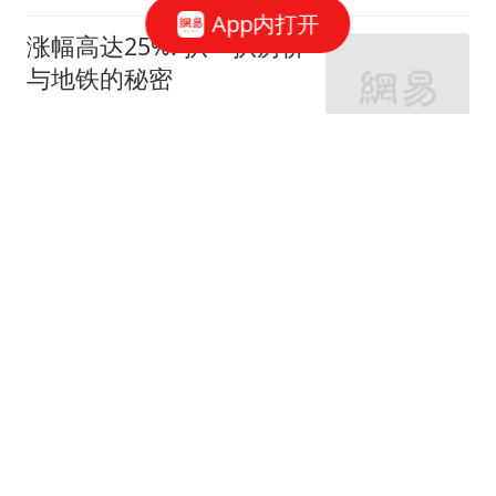
App内打开
涨幅高达25%! 扒一扒房价
与地铁的秘密
网易房产
320跟贴
外环轨交房受热捧 近期热
销盘3.1万/平起
网易房产
10跟贴
起早贪黑卖力工作！这儿
不限购可先立足
网易房产
3跟贴
紧邻内环旁稀缺刚需房 周