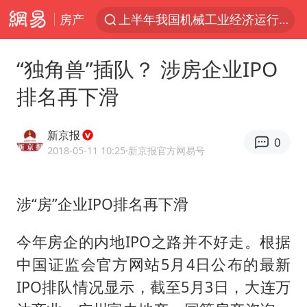
房产
上半年我国机械工业经济运行稳中有进
官方通报教师招聘笔试前13名被淘汰
“独角兽”插队？ 涉房企业IPO
河南撤回“领导带薪错峰休假”通知
排名再下滑
泰国枪击案凶手先杀祖父母后行凶
台风“白海豚”体型变大！环流面积接近13个浙江那么大
新京报
0
泰国校园枪击案死亡人数升至7人
2018-05-11 10:25
·新京报官方网易号
东航新规：提前14天可免费退改签
涉“房”企业IPO排名再下滑
国防部：坚决反制任何闹海挑衅图谋
四川宜宾地震网友称睡觉被摇醒
今年房企的内地IPO之路并不好走。根据
曝美拒绝乌增购“爱国者”导弹请求
中国证监会官方网站5月4日公布的最新
陕西省委书记赶赴柞水县杏坪镇
IPO排队情况显示，截至5月3日，大连万