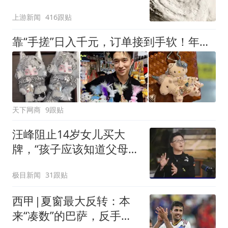
么大
上游新闻
416跟贴
靠“手搓”日入千元，订单接到手软！年轻人又撑起一个隐秘百亿市场
天下网商
9跟贴
汪峰阻止14岁女儿买大
牌，“孩子应该知道父母的
不易”，称自己买衣服80%
极目新闻
31跟贴
都在淘宝
西甲|夏窗最大反转：本
来“凑数”的巴萨，反手拿