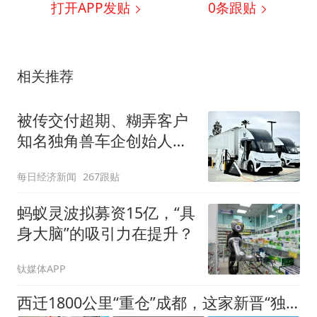
打开APP发贴
0
条跟贴
相关推荐
被传交付超期、糊弄客户
知名独角兽车企创始人回
应
每日经济新闻
267跟贴
蚂蚁灵波拟募资15亿，“具
身大脑”的吸引力在提升？
钛媒体APP
西迁1800公里“重仓”成都，这家新晋“独角兽”很有来头