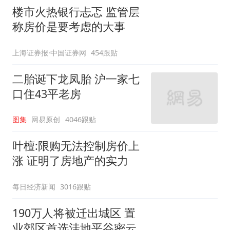
楼市火热银行忐忑 监管层
称房价是要考虑的大事
上海证券报·中国证券网
454跟贴
二胎诞下龙凤胎 沪一家七
口住43平老房
图集
网易原创
4046跟贴
叶檀:限购无法控制房价上
涨 证明了房地产的实力
每日经济新闻
3016跟贴
190万人将被迁出城区 置
业郊区首选洼地平谷密云