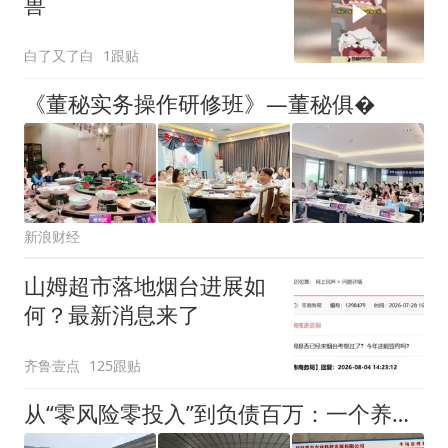
兽
白了又了白
1跟贴
《董秘实务操作研修班》—董秘俱�
新浪财经
山姆超市落地烟台进展如
何？最新消息来了
齐鲁壹点
125跟贴
从“零风险零投入”到负债百万：一个养牛项目崩盘后，谁该为农户的贷款买单丨红星调查