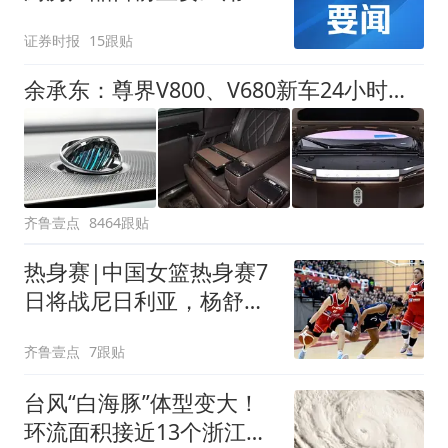
享界G9
证券时报
15跟贴
余承东：尊界V800、V680新车24小时大定突破3500台
齐鲁壹点
8464跟贴
热身赛|中国女篮热身赛7
日将战尼日利亚，杨舒予
有望出战
齐鲁壹点
7跟贴
台风“白海豚”体型变大！
环流面积接近13个浙江那