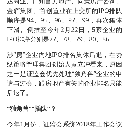
女孩摆摊卖菌子时收到北大通知书
达商业、广州富力地产、同策房产咨询、
金辉集团、首创置业在上交所的IPO排队
改名后的“青海拉面”店
顺序是94、95、96、97、99，再次集体
命案逃犯躲进深山21年活得像野人
下滑。倒推至今年2月22日，5家企业的
广岛核爆81周年央视播《奥本海默》
IPO排序分别是77、78、79、80、86。
全球百万人“花钱干农活”
涉“房”企业内地IPO排名集体后退，在协
DeepSeek投资宇树科技意味什么
纵策略管理集团创始人黄立冲看来，原因
东方之约 相约未来
之一是证监会优先处理“独角兽”企业的申
请与过会，跟房地产有关的企业排名只能
后退了。
“独角兽”“插队”？
今年1月份，证监会系统2018年工作会议