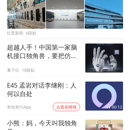
红星新闻
6跟贴
超越人手！中国第一家脑
机接口独角兽，要把仿生
手带给机器人
量子位
10跟贴
E45 孟岩对话李继刚：人
何以自处
00:12
有知有行App
云音乐特供
小熊：妈，今天叫我独角