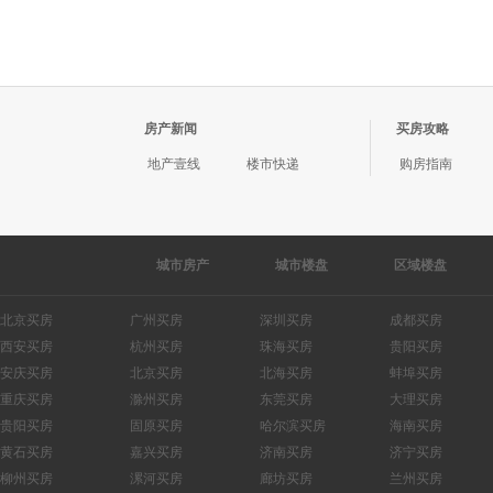
房产新闻
买房攻略
地产壹线
楼市快递
购房指南
城市房产
城市楼盘
区域楼盘
北京
广州
深圳
成都
西安
杭州
珠海
贵阳
安庆
北京
北海
蚌埠
重庆
滁州
东莞
大理
贵阳
固原
哈尔滨
海南
黄石
嘉兴
济南
济宁
柳州
漯河
廊坊
兰州