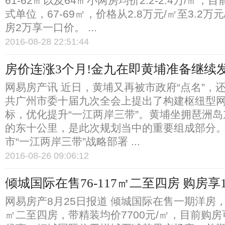
61-62㎡以及64㎡小两房均价2.2-2.4万/㎡
式单位，67-69㎡，价格从2.8万元/㎡至3.2万
房2万享一口价。 ...
2016-08-28 22:51:44
房价连涨3个月!金九在即黄埔准备继续
网易房产讯 近日，黄埔又再被市政府“点名”，
共广州市委十届九次全会上提出了构建枢纽型
标，优化提升“一江两岸三带”。黄埔坐拥琶洲
的东十公里，是此次规划当中的重要组成部分
市“一江两岸三带”战略部署 ...
2016-08-26 09:06:12
倾城国际在售76-117㎡二至四房 购房享1
网易房产8月25日报道 倾城国际在售一期洋房，户
㎡二至四房，带精装均价7700元/㎡，目前购房可