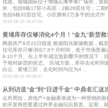
优惠。倾城国际位于增城石滩苹果广场旁，首期
米，包括8栋17层小高层，2栋28层住宅；二期
包括6栋32层住宅。小区拥有2万多平的法式中 ..
2016-08-25 15:47:04
黄埔库存仅够消化4个月！"金九"新货救
网易房产8月22日报道 根据阳光家缘数据，截至
住宅库存只够消化7.8个月时间，低于市场普遍
8-10个月。在上半年成交急剧攀升的情况下，
于相对缺货的状态。 区域方面，库存去化时间
白云、黄埔三区，去化时间均仅为4 ...
2016-08-24 08:38:47
从到访送"金"到“日进千金” 中鼎名汇这
众所周知，房地产+金融逐渐成为一种营销的新
的开发商想要通过跨界金融玩出新意。近期，