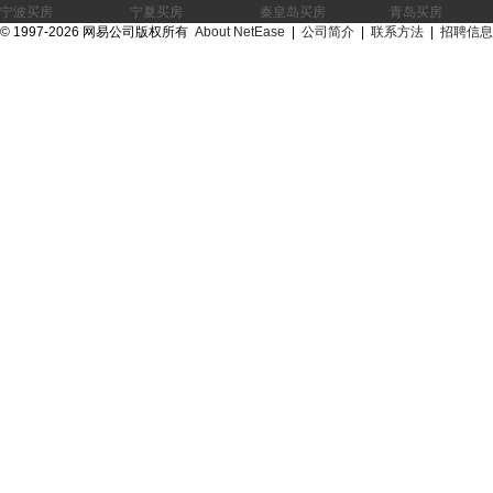
宁波
宁夏
秦皇岛
青岛
©
1997-2026 网易公司版权所有
About NetEase
|
公司简介
|
联系方法
|
招聘信息
上饶
宿迁
汕头
汕尾
台州
芜湖
温州
武汉
西安
咸阳
邢台
徐州
宜昌
岳阳
郑州
中山