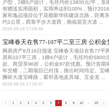
户型，2梯5户设计，毛坯均价13800元/平，
有赠送实用面积，实用率达到100%，预计201
家和逸品项目位于花都新华街建设北路，距离
约1公里，西靠平步大道西，南临迎宾大道 ...
2016-08-16 17:29:46
宝峰春天在售77-107平二至三房 公积金
网易房产8月16日报道 宝峰春天项目在售77平两
房和107平三房，1梯4户设计，毛坯均价5800
款、商贷享96折，公积金97折优惠。预计首期将
年交楼，二期项目已封顶，推出时间待定。宝
狮岭大道宝峰路，紧邻圣地皮具城、五金龙 ...
2016-08-16 17:26:37
...
<
1
2
3
4
5
6
7
8
9
10
20
>