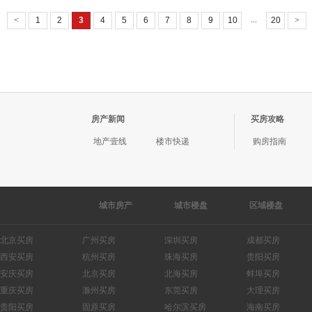
...
<
1
2
3
4
5
6
7
8
9
10
20
>
房产新闻
买房攻略
地产壹线
楼市快递
购房指南
城市房产
城市楼盘
区域楼盘
北京
广州
深圳
成都
西安
杭州
珠海
贵阳
安庆
北京
北海
蚌埠
重庆
滁州
东莞
大理
贵阳
固原
哈尔滨
海南