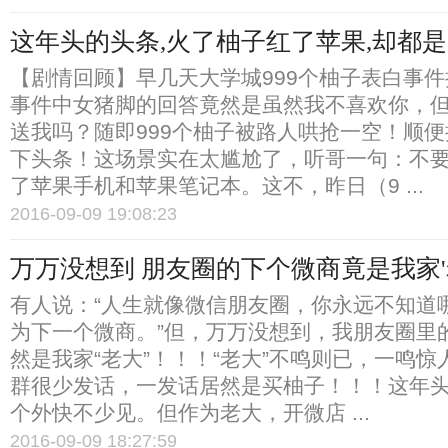
这年头的头条,火了柚子红了苹果,却都是
【剧情回顾】早几天大学城999个柚子表白事
事件中女猪脚的回答竟然是虽然我不喜欢你，
送我吗？随即999个柚子被路人哄抢一空！顺便把
下头条！这场景实在太尴尬了，听哥一句：不
了苹果手机和苹果笔记本。这不，昨日（9 ...
2016-09-09 19:08:23
万万没想到 朋友圈的下个微商竟是我家'
有人说：“人生就像微信朋友圈，你永远不知道
为下一个微商。”但，万万没想到，我朋友圈里
然是我家“老大”！！！“老大”不鸣则已，一鸣
群很少发话，一发话居然是买柚子！！！这年
个外快不少见。但作为老大，开微店 ...
2016-09-09 18:27:59