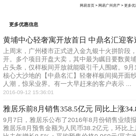
网易首页
>
网易广州房产
>
更多优
网易房产
滚动新闻
更多优惠信息
黄埔中心轻奢寓开放首日 中鼎名汇迎客
上周末，广州楼市正式进入金九银十火拼阶段
开。多个项目开盘大卖，其中最为瞩目要数黄
占头条，仅样板间开放就能吸引千人围睹。9月
核心大沙地的【中鼎名汇】轻奢样板间揭开面
人潮，惊呆业界。有一大早赶来的客户表示 ...
2016-09-12 15:36:01
雅居乐前8月销售358.5亿元 同比上涨34.
9月7日，雅居乐公布了2016年8月份销售业绩
雅居乐8月预售金额为人民币38.2亿元，环比上