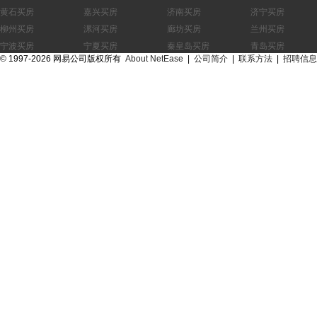
黄石
嘉兴
济南
济宁
柳州
漯河
廊坊
兰州
宁波
宁夏
秦皇岛
青岛
©
1997-2026 网易公司版权所有
About NetEase
|
公司简介
|
联系方法
|
招聘信息
上饶
宿迁
汕头
汕尾
台州
芜湖
温州
武汉
西安
咸阳
邢台
徐州
宜昌
岳阳
郑州
中山